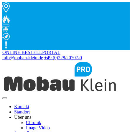
ONLINE BESTELLPORTAL
info@mobau-klein.de
+49 (0)228/20707-0
Kontakt
Standort
Über uns
Chronik
Image Video