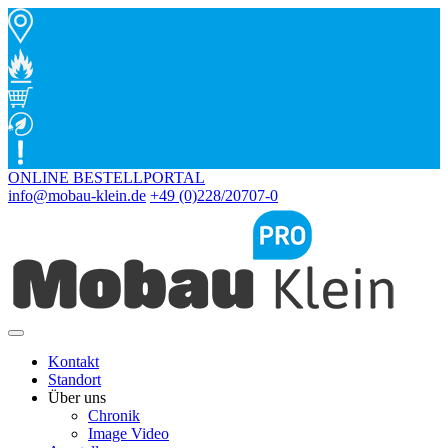
ONLINE BESTELLPORTAL
info@mobau-klein.de
+49 (0)228/20707-0
Kontakt
Standort
Über uns
Chronik
Image Video